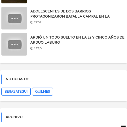
ADOLESCENTES DE DOS BARRIOS
PROTAGONIZARON BATALLA CAMPAL EN LA
AVENIDA 7
17:02
ARDIÓ UN TODO SUELTO EN LA 21 Y CINCO AÑOS DE
ARDUO LABURO
12:50
NOTICIAS DE
BERAZATEGUI
QUILMES
ARCHIVO