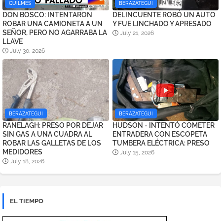
QUILMES
BERAZATEGUI
DON BOSCO: INTENTARON
DELINCUENTE ROBÓ UN AUTO
ROBAR UNA CAMIONETA A UN
Y FUE LINCHADO Y APRESADO
SEÑOR, PERO NO AGARRABA LA
July 21, 2026
LLAVE
July 30, 2026
BERAZATEGUI
BERAZATEGUI
RANELAGH: PRESO POR DEJAR
HUDSON - INTENTÓ COMETER
SIN GAS A UNA CUADRA AL
ENTRADERA CON ESCOPETA
ROBAR LAS GALLETAS DE LOS
TUMBERA ELÉCTRICA: PRESO
MEDIDORES
July 15, 2026
July 18, 2026
EL TIEMPO