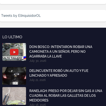
Tweets by ElInquisidorOL
LO ULTIMO
DON BOSCO: INTENTARON ROBAR UNA
CAMIONETA A UN SEÑOR, PERO NO
AGARRABA LA LLAVE
July 30, 2026
DELINCUENTE ROBÓ UN AUTO Y FUE
LINCHADO Y APRESADO
July 21, 2026
RANELAGH: PRESO POR DEJAR SIN GAS A UNA
CUADRA AL ROBAR LAS GALLETAS DE LOS
MEDIDORES
July 18, 2026