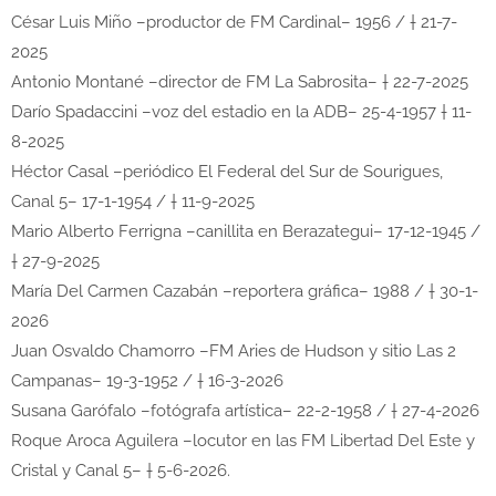
César Luis Miño –productor de FM Cardinal– 1956 / † 21-7-
2025
Antonio Montané –director de FM La Sabrosita– † 22-7-2025
Darío Spadaccini –voz del estadio en la ADB– 25-4-1957 † 11-
8-2025
Héctor Casal –periódico El Federal del Sur de Sourigues,
Canal 5– 17-1-1954 / † 11-9-2025
Mario Alberto Ferrigna –canillita en Berazategui– 17-12-1945 /
† 27-9-2025
María Del Carmen Cazabán –reportera gráfica– 1988 / † 30-1-
2026
Juan Osvaldo Chamorro –FM Aries de Hudson y sitio Las 2
Campanas– 19-3-1952 / † 16-3-2026
Susana Garófalo –fotógrafa artística– 22-2-1958 / † 27-4-2026
Roque Aroca Aguilera –locutor en las FM Libertad Del Este y
Cristal y Canal 5– † 5-6-2026.