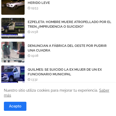
HERIDO LEVE
19:53
EZPELETA: HOMBRE MUERE ATROPELLADO POR EL
TREN ¿IMPRUDENCIA O SUICIDIO?
21:58
DENUNCIAN A FÁBRICA DEL OESTE POR PUDRIR
UNA CUADRA
19:08
QUILMES: SE SUICIDO LA EX MUJER DE UN EX
FUNCIONARIO MUNICIPAL
13:32
Nuestro sitio utiliza cookies para mejorar tu experiencia.
Saber
más
Acepto
NOTICIAS DE