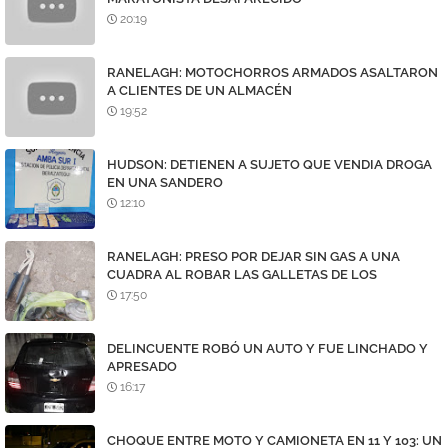
20:19
RANELAGH: MOTOCHORROS ARMADOS ASALTARON
A CLIENTES DE UN ALMACÉN
19:52
HUDSON: DETIENEN A SUJETO QUE VENDIA DROGA
EN UNA SANDERO
12:10
RANELAGH: PRESO POR DEJAR SIN GAS A UNA
CUADRA AL ROBAR LAS GALLETAS DE LOS
MEDIDORES
17:50
DELINCUENTE ROBÓ UN AUTO Y FUE LINCHADO Y
APRESADO
16:17
CHOQUE ENTRE MOTO Y CAMIONETA EN 11 Y 103: UN