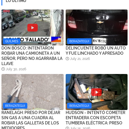
LO ULTIMO
QUILMES
BERAZATEGUI
DON BOSCO: INTENTARON
DELINCUENTE ROBÓ UN AUTO
ROBAR UNA CAMIONETA A UN
Y FUE LINCHADO Y APRESADO
SEÑOR, PERO NO AGARRABA LA
July 21, 2026
LLAVE
July 30, 2026
BERAZATEGUI
BERAZATEGUI
RANELAGH: PRESO POR DEJAR
HUDSON - INTENTÓ COMETER
SIN GAS A UNA CUADRA AL
ENTRADERA CON ESCOPETA
ROBAR LAS GALLETAS DE LOS
TUMBERA ELÉCTRICA: PRESO
MEDIDORES
July 15, 2026