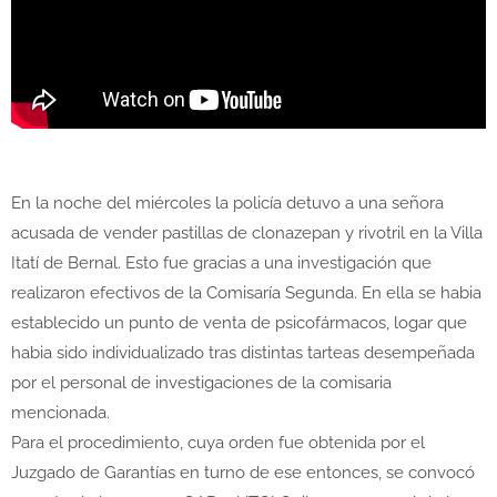
En la noche del miércoles la policía detuvo a una señora
acusada de vender pastillas de clonazepan y rivotril en la Villa
Itatí de Bernal. Esto fue gracias a una investigación que
realizaron efectivos de la Comisaría Segunda. En ella se habia
establecido un punto de venta de psicofármacos, logar que
habia sido individualizado tras distintas tarteas desempeñada
por el personal de investigaciones de la comisaria
mencionada.
Para el procedimiento, cuya orden fue obtenida por el
Juzgado de Garantías en turno de ese entonces, se convocó