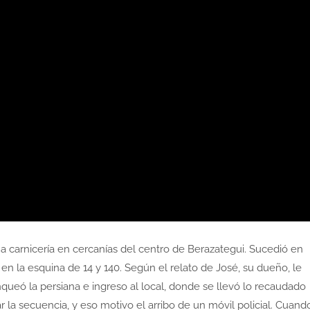
a carnicería en cercanías del centro de Berazategui. Sucedió en
n la esquina de 14 y 140. Según el relato de José, su dueño, le
ó la persiana e ingreso al local, donde se llevó lo recaudado
 la secuencia, y eso motivo el arribo de un móvil policial. Cuand