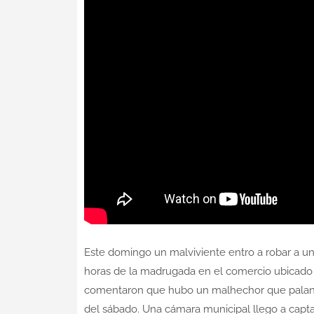
Este domingo un malviviente entro a robar a un
horas de la madrugada en el comercio ubicado e
comentaron que hubo un malhechor que palanque
del sábado. Una cámara municipal llego a captar