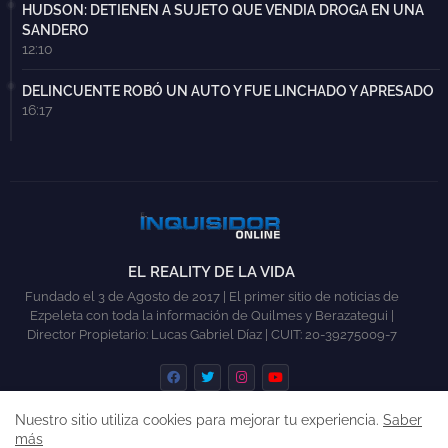
HUDSON: DETIENEN A SUJETO QUE VENDIA DROGA EN UNA
SANDERO
12:10
DELINCUENTE ROBÓ UN AUTO Y FUE LINCHADO Y APRESADO
16:17
EL REALITY DE LA VIDA
Fundado el 3 de Agosto de 2017 | El primer sitio de noticias de
Ezpeleta con toda la información de Quilmes y Berazategui |
Director Propietario: Lucas Gabriel Díaz | CUIT: 20-39275009-7
Nuestro sitio utiliza cookies para mejorar tu experiencia.
Saber
más