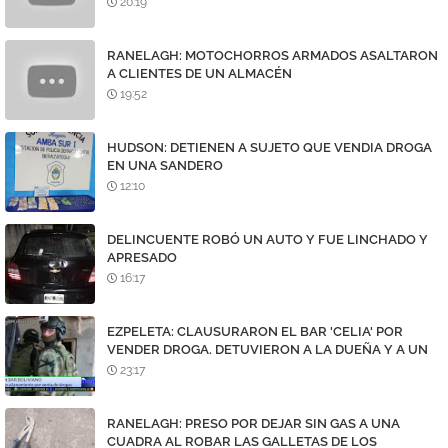
20:19
RANELAGH: MOTOCHORROS ARMADOS ASALTARON
A CLIENTES DE UN ALMACÉN
19:52
HUDSON: DETIENEN A SUJETO QUE VENDIA DROGA
EN UNA SANDERO
12:10
DELINCUENTE ROBÓ UN AUTO Y FUE LINCHADO Y
APRESADO
16:17
EZPELETA: CLAUSURARON EL BAR 'CELIA' POR
VENDER DROGA. DETUVIERON A LA DUEÑA Y A UN
DEALER
23:17
RANELAGH: PRESO POR DEJAR SIN GAS A UNA
CUADRA AL ROBAR LAS GALLETAS DE LOS