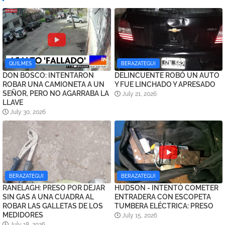
QUILMES
BERAZATEGUI
DON BOSCO: INTENTARON
DELINCUENTE ROBÓ UN AUTO
ROBAR UNA CAMIONETA A UN
Y FUE LINCHADO Y APRESADO
SEÑOR, PERO NO AGARRABA LA
July 21, 2026
LLAVE
July 30, 2026
BERAZATEGUI
BERAZATEGUI
RANELAGH: PRESO POR DEJAR
HUDSON - INTENTÓ COMETER
SIN GAS A UNA CUADRA AL
ENTRADERA CON ESCOPETA
ROBAR LAS GALLETAS DE LOS
TUMBERA ELÉCTRICA: PRESO
MEDIDORES
July 15, 2026
July 18, 2026