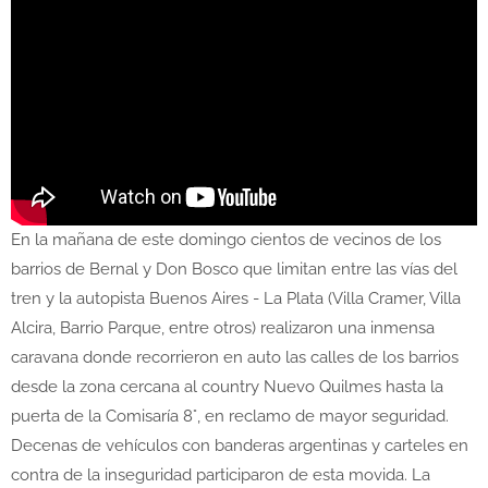
En la mañana de este domingo cientos de vecinos de los
barrios de Bernal y Don Bosco que limitan entre las vías del
tren y la autopista Buenos Aires - La Plata (Villa Cramer, Villa
Alcira, Barrio Parque, entre otros) realizaron una inmensa
caravana donde recorrieron en auto las calles de los barrios
desde la zona cercana al country Nuevo Quilmes hasta la
puerta de la Comisaría 8°, en reclamo de mayor seguridad.
Decenas de vehículos con banderas argentinas y carteles en
contra de la inseguridad participaron de esta movida. La