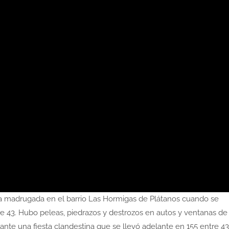
a madrugada en el barrio Las Hormigas de Plátanos cuando se
le 43. Hubo peleas, piedrazos y destrozos en autos y ventanas de
rante una fiesta clandestina que se llevó adelante en 155 entre 43