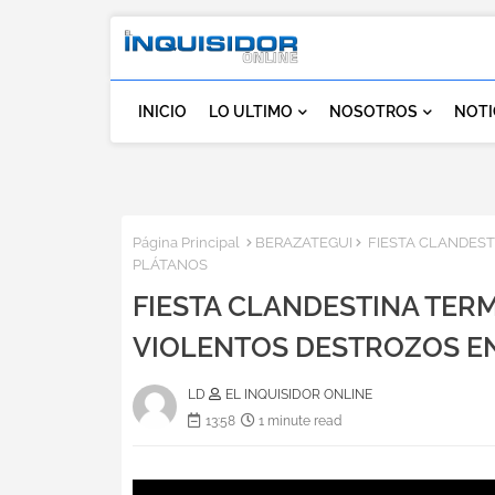
INICIO
LO ULTIMO
NOSOTROS
NOTI
Página Principal
BERAZATEGUI
FIESTA CLANDEST
PLÁTANOS
FIESTA CLANDESTINA TER
VIOLENTOS DESTROZOS E
LD
EL INQUISIDOR ONLINE
13:58
1 minute read