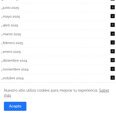
junio 2025
5
mayo 2025
2
abril 2025
6
marzo 2025
4
febrero 2025
3
enero 2025
6
diciembre 2024
12
noviembre 2024
2
octubre 2024
5
septiembre 2024
5
Nuestro sitio utiliza cookies para mejorar tu experiencia.
Saber
más
agosto 2024
4
julio 2024
7
Acepto
junio 2024
10