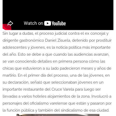
Sin lugar a dudas, el proceso judicial contra el ex concejal y
dirigente gastronómico Daniel Zisuela, detenido por prostituir
adolescentes y jóvenes, es la noticia política más importante
del año. Esto se debe a que cuando las audiencias avanzan,
se van conociendo detalles en primera persona cómo las
chicas que estuvieron a su lado padecieron meses y años de
martirio. En el primer día del proceso, una de las jóvenes, en
su declaración, señaló que seleccionaban jóvenes en un
importante restaurante del Cruce Varela para luego ser
llevadas a varios hoteles alojamientos de la zona. Involucró a
personajes del oficialismo varelense que están y pasaron por
la función pública y también del sindicalismo de esa ciudad.