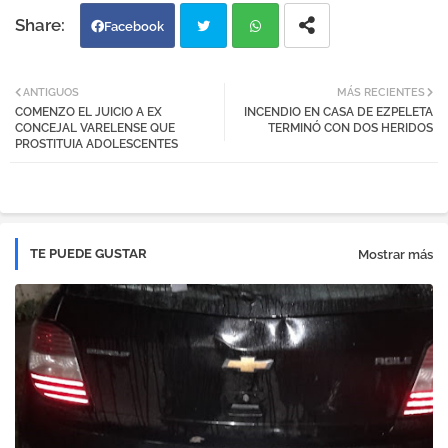
Facebook
Twi
Wh
ANTIGUOS
MÁS RECIENTES
COMENZO EL JUICIO A EX
INCENDIO EN CASA DE EZPELETA
tter
atsa
CONCEJAL VARELENSE QUE
TERMINÓ CON DOS HERIDOS
PROSTITUIA ADOLESCENTES
pp
TE PUEDE GUSTAR
Mostrar más