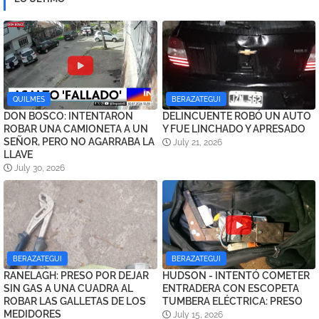
QUILMES
BERAZATEGUI
DON BOSCO: INTENTARON
DELINCUENTE ROBÓ UN AUTO
ROBAR UNA CAMIONETA A UN
Y FUE LINCHADO Y APRESADO
SEÑOR, PERO NO AGARRABA LA
July 21, 2026
LLAVE
July 30, 2026
BERAZATEGUI
BERAZATEGUI
RANELAGH: PRESO POR DEJAR
HUDSON - INTENTÓ COMETER
SIN GAS A UNA CUADRA AL
ENTRADERA CON ESCOPETA
ROBAR LAS GALLETAS DE LOS
TUMBERA ELÉCTRICA: PRESO
MEDIDORES
July 15, 2026