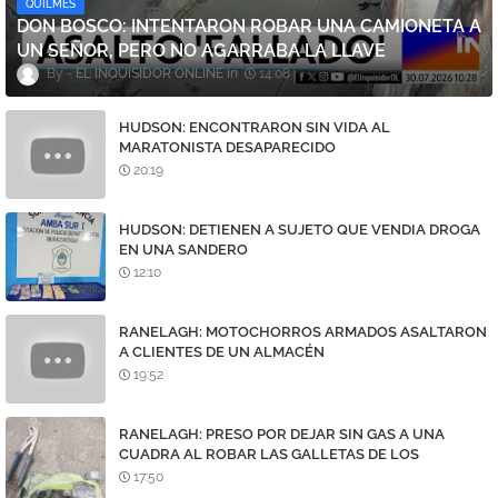
QUILMES
DON BOSCO: INTENTARON ROBAR UNA CAMIONETA A
UN SEÑOR, PERO NO AGARRABA LA LLAVE
EL INQUISIDOR ONLINE
14:08
HUDSON: ENCONTRARON SIN VIDA AL
MARATONISTA DESAPARECIDO
20:19
HUDSON: DETIENEN A SUJETO QUE VENDIA DROGA
EN UNA SANDERO
12:10
RANELAGH: MOTOCHORROS ARMADOS ASALTARON
A CLIENTES DE UN ALMACÉN
19:52
RANELAGH: PRESO POR DEJAR SIN GAS A UNA
CUADRA AL ROBAR LAS GALLETAS DE LOS
MEDIDORES
17:50