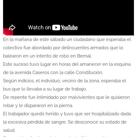
En la mañana de este sábado un ciudadano que esperaba el
colectivo fue abordado por delincuentes armados que lo
balearon en un intento de robo en Bernal.
Este suceso tuvo lugar en horas del amanecer en la esquina
de la avenida Caseros con la calle Constitución.
Según indicios, el individuo, vecino de la zona, esperaba el
bus que lo llevaba a su lugar de trabajo.
De repente fue intimidado por malvivientes que le quisieron
robar y le dispararon en la pierna.
El trabajador quedó herido y tuvo que ser hospitalizado dada
la excesiva pérdida de sangre. Se desconoce su estado de
salud.