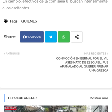
En cambio, efectivos de la comisaría 8° buscan intensamente
a los asaltantes.
Tags
QUILMES
Facebook
Twi
Wh
ANTIGUOS
MÁS RECIENTES
CONMOCIÓN EN BERNAL POR EL VIL
tter
atsa
ASESINATO DE EZEQUIEL: FUE
APUÑALADO AL QUERER FRENAR
UNA GRESCA
pp
TE PUEDE GUSTAR
Mostrar más