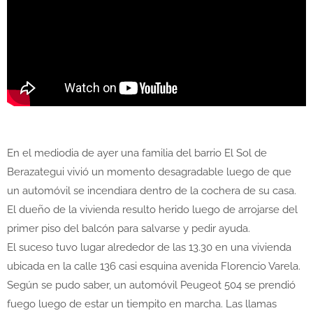
En el mediodia de ayer una familia del barrio El Sol de
Berazategui vivió un momento desagradable luego de que
un automóvil se incendiara dentro de la cochera de su casa.
El dueño de la vivienda resulto herido luego de arrojarse del
primer piso del balcón para salvarse y pedir ayuda.
El suceso tuvo lugar alrededor de las 13.30 en una vivienda
ubicada en la calle 136 casi esquina avenida Florencio Varela.
Según se pudo saber, un automóvil Peugeot 504 se prendió
fuego luego de estar un tiempito en marcha. Las llamas