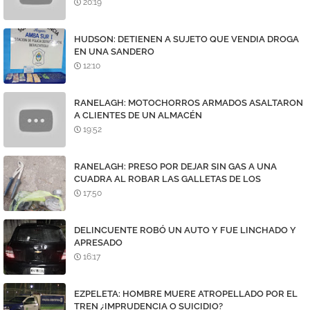
20:19
HUDSON: DETIENEN A SUJETO QUE VENDIA DROGA
EN UNA SANDERO
12:10
RANELAGH: MOTOCHORROS ARMADOS ASALTARON
A CLIENTES DE UN ALMACÉN
19:52
RANELAGH: PRESO POR DEJAR SIN GAS A UNA
CUADRA AL ROBAR LAS GALLETAS DE LOS
MEDIDORES
17:50
DELINCUENTE ROBÓ UN AUTO Y FUE LINCHADO Y
APRESADO
16:17
EZPELETA: HOMBRE MUERE ATROPELLADO POR EL
TREN ¿IMPRUDENCIA O SUICIDIO?