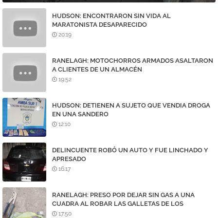
HUDSON: ENCONTRARON SIN VIDA AL
MARATONISTA DESAPARECIDO
20:19
RANELAGH: MOTOCHORROS ARMADOS ASALTARON
A CLIENTES DE UN ALMACÉN
19:52
HUDSON: DETIENEN A SUJETO QUE VENDIA DROGA
EN UNA SANDERO
12:10
DELINCUENTE ROBÓ UN AUTO Y FUE LINCHADO Y
APRESADO
16:17
RANELAGH: PRESO POR DEJAR SIN GAS A UNA
CUADRA AL ROBAR LAS GALLETAS DE LOS
MEDIDORES
17:50