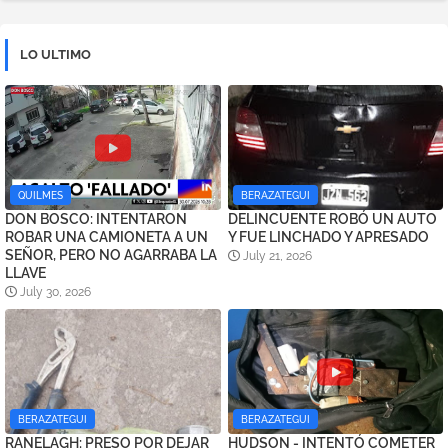
LO ULTIMO
QUILMES
BERAZATEGUI
DON BOSCO: INTENTARON
DELINCUENTE ROBÓ UN AUTO
ROBAR UNA CAMIONETA A UN
Y FUE LINCHADO Y APRESADO
SEÑOR, PERO NO AGARRABA LA
July 21, 2026
LLAVE
July 30, 2026
BERAZATEGUI
BERAZATEGUI
RANELAGH: PRESO POR DEJAR
HUDSON - INTENTÓ COMETER