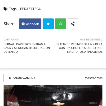
Tags
BERAZATEGUI
Facebook
Twi
Wh
ANTIGUOS
MÁS RECIENTES
BERNAL: CARREROS ENTRAN A
QUEJA DE VECINOS DE LA RIBERA
tter
atsa
CASA Y SE ROBAN BICICLETAS. UN
CONTRA CHOFERES DEL 85 POR
DETENIDO
MALTRATOS A PASAJEROS
pp
TE PUEDE GUSTAR
Mostrar más