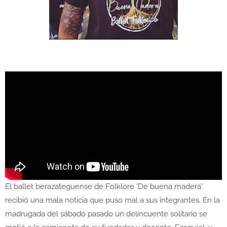
El ballet berazateguense de Folklore 'De buena madera'
recibió una mala noticia que puso mal a sus integrantes. En la
madrugada del sábado pasado un delincuente solitario se