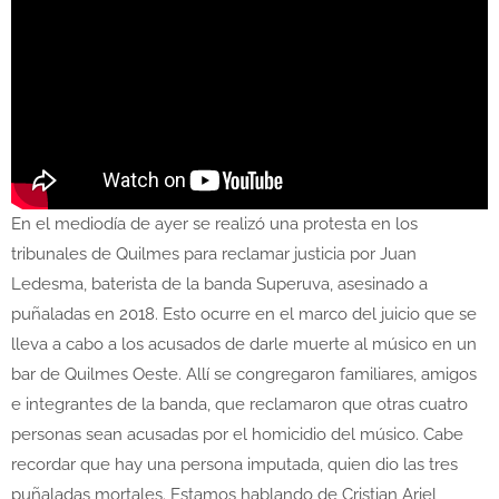
En el mediodía de ayer se realizó una protesta en los
tribunales de Quilmes para reclamar justicia por Juan
Ledesma, baterista de la banda Superuva, asesinado a
puñaladas en 2018. Esto ocurre en el marco del juicio que se
lleva a cabo a los acusados de darle muerte al músico en un
bar de Quilmes Oeste. Allí se congregaron familiares, amigos
e integrantes de la banda, que reclamaron que otras cuatro
personas sean acusadas por el homicidio del músico. Cabe
recordar que hay una persona imputada, quien dio las tres
puñaladas mortales. Estamos hablando de Cristian Ariel