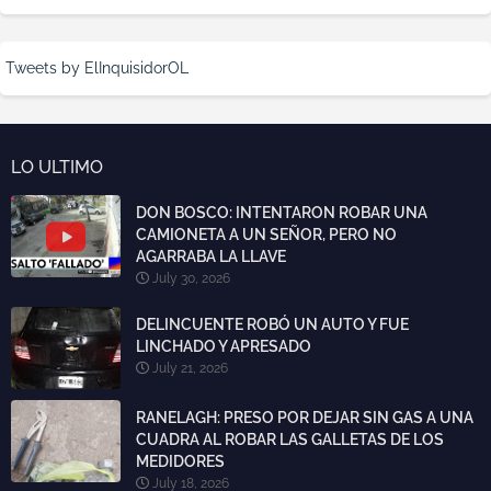
Tweets by ElInquisidorOL
LO ULTIMO
DON BOSCO: INTENTARON ROBAR UNA
CAMIONETA A UN SEÑOR, PERO NO
AGARRABA LA LLAVE
July 30, 2026
DELINCUENTE ROBÓ UN AUTO Y FUE
LINCHADO Y APRESADO
July 21, 2026
RANELAGH: PRESO POR DEJAR SIN GAS A UNA
CUADRA AL ROBAR LAS GALLETAS DE LOS
MEDIDORES
July 18, 2026