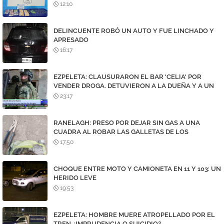
12:10
DELINCUENTE ROBÓ UN AUTO Y FUE LINCHADO Y
APRESADO
16:17
EZPELETA: CLAUSURARON EL BAR 'CELIA' POR
VENDER DROGA. DETUVIERON A LA DUEÑA Y A UN
DEALER
23:17
RANELAGH: PRESO POR DEJAR SIN GAS A UNA
CUADRA AL ROBAR LAS GALLETAS DE LOS
MEDIDORES
17:50
CHOQUE ENTRE MOTO Y CAMIONETA EN 11 Y 103: UN
HERIDO LEVE
19:53
EZPELETA: HOMBRE MUERE ATROPELLADO POR EL
TREN ¿IMPRUDENCIA O SUICIDIO?