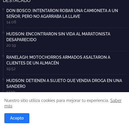
DESTACADO
DON BOSCO: INTENTARON ROBAR UNA CAMIONETA A UN
SEÑOR, PERO NO AGARRABA LA LLAVE
14:08
HUDSON: ENCONTRARON SIN VIDA AL MARATONISTA
DESAPARECIDO
20:19
RANELAGH: MOTOCHORROS ARMADOS ASALTARON A
CLIENTES DE UN ALMACÉN
19:52
HUDSON: DETIENEN A SUJETO QUE VENDIA DROGA EN UNA
SANDERO
12:10
Nuestro sitio utiliza cookies para mejorar tu experiencia.
Saber
DELINCUENTE ROBÓ UN AUTO Y FUE LINCHADO Y APRESADO
más
16:17
Acepto