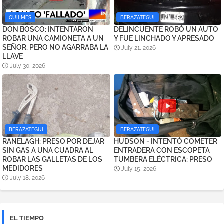
QUILMES
BERAZATEGUI
DON BOSCO: INTENTARON
DELINCUENTE ROBÓ UN AUTO
ROBAR UNA CAMIONETA A UN
Y FUE LINCHADO Y APRESADO
SEÑOR, PERO NO AGARRABA LA
July 21, 2026
LLAVE
July 30, 2026
BERAZATEGUI
BERAZATEGUI
RANELAGH: PRESO POR DEJAR
HUDSON - INTENTÓ COMETER
SIN GAS A UNA CUADRA AL
ENTRADERA CON ESCOPETA
ROBAR LAS GALLETAS DE LOS
TUMBERA ELÉCTRICA: PRESO
MEDIDORES
July 15, 2026
July 18, 2026
EL TIEMPO