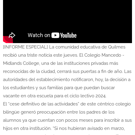
[INFORME ESPECIAL] La comunidad educativa de Quilmes
recibió una triste noticia este jueves. El Colegio Mancedo -
Midlands College, una de las instituciones privadas más
reconocidas de la ciudad, cerrará sus puertas a fin de año. Las
autoridades del establecimiento notificaron, hoy, la decisión a
los estudiantes y sus familias para que puedan buscar
vacante en otra escuela para el ciclo lectivo 2024.
El “cese definitivo de las actividades” de este céntrico colegio
bilingüe generó preocupación entre los padres de los
alumnos ya que cuentan con pocos meses para inscribir a sus
hijos en otra institución. “Si nos hubieran avisado en marzo,