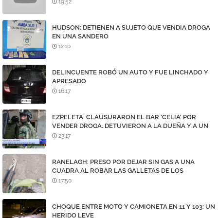
19:52
HUDSON: DETIENEN A SUJETO QUE VENDIA DROGA
EN UNA SANDERO
12:10
DELINCUENTE ROBÓ UN AUTO Y FUE LINCHADO Y
APRESADO
16:17
EZPELETA: CLAUSURARON EL BAR 'CELIA' POR
VENDER DROGA. DETUVIERON A LA DUEÑA Y A UN
DEALER
23:17
RANELAGH: PRESO POR DEJAR SIN GAS A UNA
CUADRA AL ROBAR LAS GALLETAS DE LOS
MEDIDORES
17:50
CHOQUE ENTRE MOTO Y CAMIONETA EN 11 Y 103: UN
HERIDO LEVE