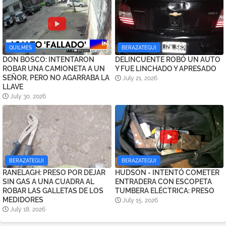
QUILMES
BERAZATEGUI
DON BOSCO: INTENTARON
DELINCUENTE ROBÓ UN AUTO
ROBAR UNA CAMIONETA A UN
Y FUE LINCHADO Y APRESADO
SEÑOR, PERO NO AGARRABA LA
July 21, 2026
LLAVE
July 30, 2026
BERAZATEGUI
BERAZATEGUI
RANELAGH: PRESO POR DEJAR
HUDSON - INTENTÓ COMETER
SIN GAS A UNA CUADRA AL
ENTRADERA CON ESCOPETA
ROBAR LAS GALLETAS DE LOS
TUMBERA ELÉCTRICA: PRESO
MEDIDORES
July 15, 2026
July 18, 2026