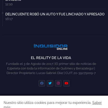
12:10
DELINCUENTE ROBÓ UN AUTO Y FUE LINCHADO Y APRESADO
16:17
EL REALITY DE LA VIDA
Fundado el 3 de Agosto de 2017 | El primer sitio de noticias de
Ezpeleta con toda la información de Quilmes y Berazategui |
Director Propietario: Lucas Gabriel Díaz | CUIT: 20-39275009-7
INICIO
QUILMES
BERAZATEGUI
COLABORAR
Nuestro sitio utiliza cookies para mejorar tu experiencia.
Saber
CONTACTO
más