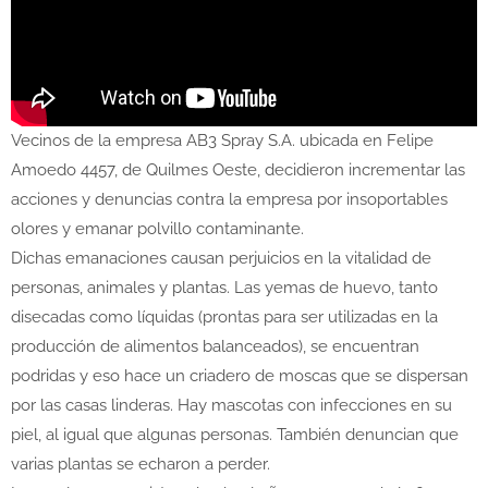
Vecinos de la empresa AB3 Spray S.A. ubicada en Felipe
Amoedo 4457, de Quilmes Oeste, decidieron incrementar las
acciones y denuncias contra la empresa por insoportables
olores y emanar polvillo contaminante.
Dichas emanaciones causan perjuicios en la vitalidad de
personas, animales y plantas. Las yemas de huevo, tanto
disecadas como líquidas (prontas para ser utilizadas en la
producción de alimentos balanceados), se encuentran
podridas y eso hace un criadero de moscas que se dispersan
por las casas linderas. Hay mascotas con infecciones en su
piel, al igual que algunas personas. También denuncian que
varias plantas se echaron a perder.