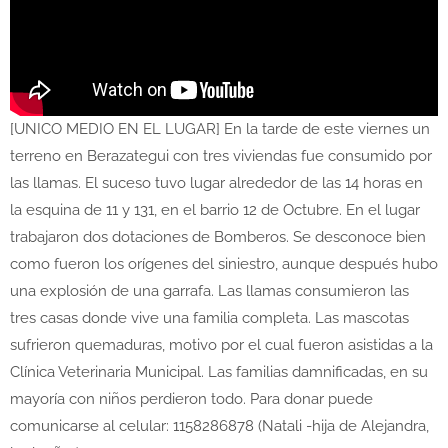
[UNICO MEDIO EN EL LUGAR] En la tarde de este viernes un
terreno en Berazategui con tres viviendas fue consumido por
las llamas. El suceso tuvo lugar alrededor de las 14 horas en
la esquina de 11 y 131, en el barrio 12 de Octubre. En el lugar
trabajaron dos dotaciones de Bomberos. Se desconoce bien
como fueron los orígenes del siniestro, aunque después hubo
una explosión de una garrafa. Las llamas consumieron las
tres casas donde vive una familia completa. Las mascotas
sufrieron quemaduras, motivo por el cual fueron asistidas a la
Clínica Veterinaria Municipal. Las familias damnificadas, en su
mayoría con niños perdieron todo. Para donar puede
comunicarse al celular: 1158286878 (Natali -hija de Alejandra,