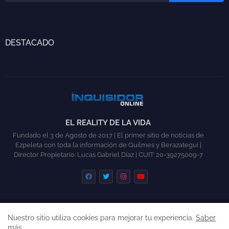
DESTACADO
EL REALITY DE LA VIDA
Fundado el 3 de Agosto de 2017 | El primer sitio de noticias de
Ezpeleta con toda la información de Quilmes y Berazategui |
Director Propietario: Lucas Gabriel Díaz | CUIT: 20-39275009-7
INICIO
QUILMES
BERAZATEGUI
COLABORAR
Nuestro sitio utiliza cookies para mejorar tu experiencia.
Saber
CONTACTO
más