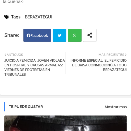
la dueña-).
Tags
BERAZATEGUI
Facebook
Twi
Wh
ANTIGUOS
MÁS RECIENTES
JUICIO A FEMICIDA, JOVEN VIOLADA
INFORME ESPECIAL: EL FEMICIDIO
tter
atsa
EN HOSPITAL Y CAUSAS ARMADAS:
DE BRISA CONMOCIONÓ A TODO
VIERNES DE PROTESTAS EN
BERAZATEGUI
TRIBUNALES
pp
TE PUEDE GUSTAR
Mostrar más