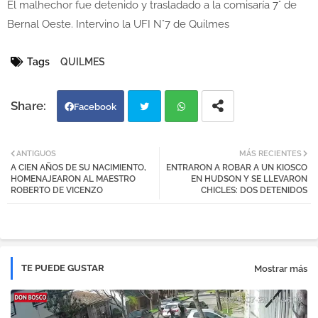
El malhechor fue detenido y trasladado a la comisaría 7° de
Bernal Oeste. Intervino la UFI N°7 de Quilmes
Tags
QUILMES
Facebook
Twi
Wh
ANTIGUOS
MÁS RECIENTES
A CIEN AÑOS DE SU NACIMIENTO,
ENTRARON A ROBAR A UN KIOSCO
tter
atsa
HOMENAJEARON AL MAESTRO
EN HUDSON Y SE LLEVARON
ROBERTO DE VICENZO
CHICLES: DOS DETENIDOS
pp
TE PUEDE GUSTAR
Mostrar más