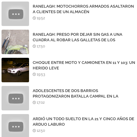
RANELAGH: MOTOCHORROS ARMADOS ASALTARON
A CLIENTES DE UN ALMACÉN
19:52
RANELAGH: PRESO POR DEJAR SIN GAS A UNA
CUADRA AL ROBAR LAS GALLETAS DE LOS
MEDIDORES
17:50
CHOQUE ENTRE MOTO Y CAMIONETA EN 11 Y 103: UN
HERIDO LEVE
19:53
ADOLESCENTES DE DOS BARRIOS
PROTAGONIZARON BATALLA CAMPAL EN LA
AVENIDA 7
17:02
ARDIÓ UN TODO SUELTO EN LA 21 Y CINCO AÑOS DE
ARDUO LABURO
12:50