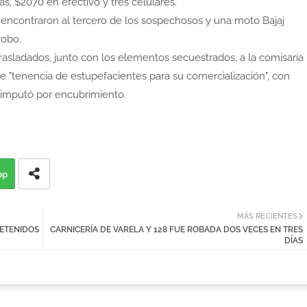
s, $2070 en efectivo y tres celulares.
r encontraron al tercero de los sospechosos y una moto Bajaj
robo.
rasladados, junto con los elementos secuestrados, a la comisaría
e "tenencia de estupefacientes para su comercialización", con
 imputó por encubrimiento.
pp
MÁS RECIENTES
ETENIDOS
CARNICERÍA DE VARELA Y 128 FUE ROBADA DOS VECES EN TRES
DÍAS