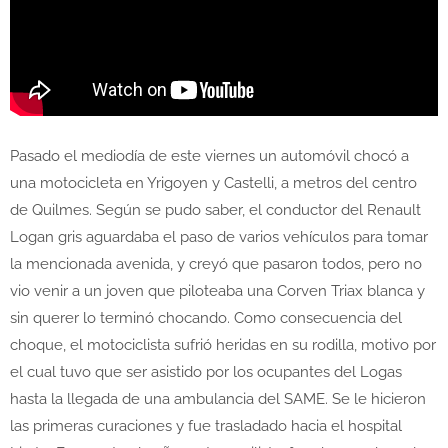
Pasado el mediodía de este viernes un automóvil chocó a
una motocicleta en Yrigoyen y Castelli, a metros del centro
de Quilmes. Según se pudo saber, el conductor del Renault
Logan gris aguardaba el paso de varios vehículos para tomar
la mencionada avenida, y creyó que pasaron todos, pero no
vio venir a un joven que piloteaba una Corven Triax blanca y
sin querer lo terminó chocando. Como consecuencia del
choque, el motociclista sufrió heridas en su rodilla, motivo por
el cual tuvo que ser asistido por los ocupantes del Logas
hasta la llegada de una ambulancia del SAME. Se le hicieron
las primeras curaciones y fue trasladado hacia el hospital