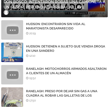
DON BOSCO: INTENTARON ROBAR UNA CAMIONETA A
UN SEÑOR, PERO NO AGARRABA LA LLAVE
EL INQUISIDOR ONLINE
14:08
HUDSON: ENCONTRARON SIN VIDA AL
MARATONISTA DESAPARECIDO
20:19
HUDSON: DETIENEN A SUJETO QUE VENDIA DROGA
EN UNA SANDERO
12:10
RANELAGH: MOTOCHORROS ARMADOS ASALTARON
A CLIENTES DE UN ALMACÉN
19:52
RANELAGH: PRESO POR DEJAR SIN GAS A UNA
CUADRA AL ROBAR LAS GALLETAS DE LOS
MEDIDORES
17:50