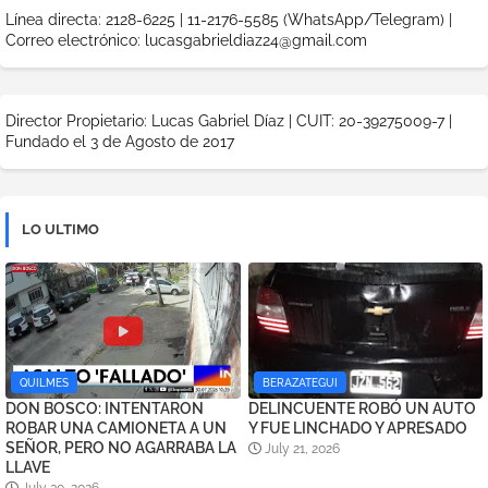
Línea directa: 2128-6225 | 11-2176-5585 (WhatsApp/Telegram) |
Correo electrónico: lucasgabrieldiaz24@gmail.com
Director Propietario: Lucas Gabriel Díaz | CUIT: 20-39275009-7 |
Fundado el 3 de Agosto de 2017
LO ULTIMO
QUILMES
BERAZATEGUI
DON BOSCO: INTENTARON
DELINCUENTE ROBÓ UN AUTO
ROBAR UNA CAMIONETA A UN
Y FUE LINCHADO Y APRESADO
SEÑOR, PERO NO AGARRABA LA
July 21, 2026
LLAVE