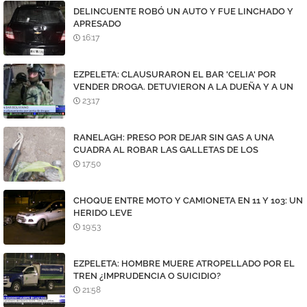
DELINCUENTE ROBÓ UN AUTO Y FUE LINCHADO Y
APRESADO
16:17
EZPELETA: CLAUSURARON EL BAR 'CELIA' POR
VENDER DROGA. DETUVIERON A LA DUEÑA Y A UN
DEALER
23:17
RANELAGH: PRESO POR DEJAR SIN GAS A UNA
CUADRA AL ROBAR LAS GALLETAS DE LOS
MEDIDORES
17:50
CHOQUE ENTRE MOTO Y CAMIONETA EN 11 Y 103: UN
HERIDO LEVE
19:53
EZPELETA: HOMBRE MUERE ATROPELLADO POR EL
TREN ¿IMPRUDENCIA O SUICIDIO?
21:58