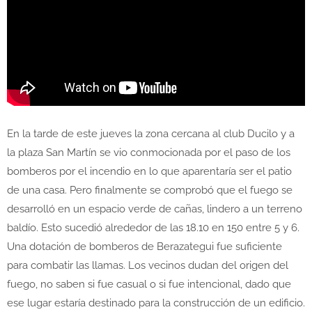
En la tarde de este jueves la zona cercana al club Ducilo y a
la plaza San Martín se vio conmocionada por el paso de los
bomberos por el incendio en lo que aparentaría ser el patio
de una casa. Pero finalmente se comprobó que el fuego se
desarrolló en un espacio verde de cañas, lindero a un terreno
baldío. Esto sucedió alrededor de las 18.10 en 150 entre 5 y 6.
Una dotación de bomberos de Berazategui fue suficiente
para combatir las llamas. Los vecinos dudan del origen del
fuego, no saben si fue casual o si fue intencional, dado que
ese lugar estaría destinado para la construcción de un edificio.