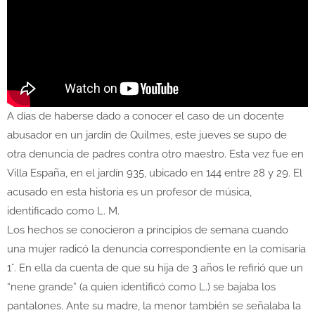
A días de haberse dado a conocer el caso de un docente
abusador en un jardín de Quilmes, este jueves se supo de
otra denuncia de padres contra otro maestro. Esta vez fue en
Villa España, en el jardín 935, ubicado en 144 entre 28 y 29. El
acusado en esta historia es un profesor de música,
identificado como L. M.
Los hechos se conocieron a principios de semana cuando
una mujer radicó la denuncia correspondiente en la comisaría
1°. En ella da cuenta de que su hija de 3 años le refirió que un
“nene grande” (a quien identificó como L.) se bajaba los
pantalones. Ante su madre, la menor también se señalaba la