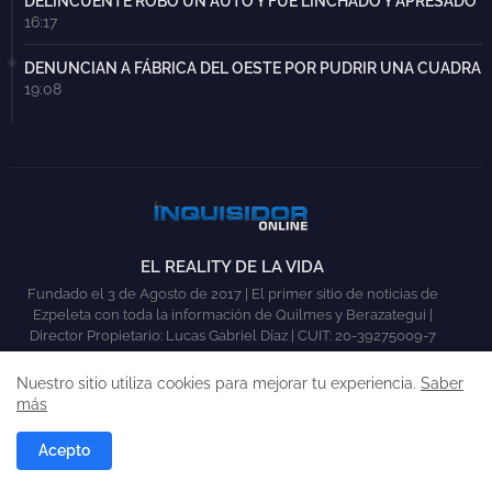
DELINCUENTE ROBÓ UN AUTO Y FUE LINCHADO Y APRESADO
16:17
DENUNCIAN A FÁBRICA DEL OESTE POR PUDRIR UNA CUADRA
19:08
EL REALITY DE LA VIDA
Fundado el 3 de Agosto de 2017 | El primer sitio de noticias de
Ezpeleta con toda la información de Quilmes y Berazategui |
Director Propietario: Lucas Gabriel Díaz | CUIT: 20-39275009-7
Nuestro sitio utiliza cookies para mejorar tu experiencia.
Saber
más
Acepto
INICIO
QUILMES
BERAZATEGUI
COLABORAR
CONTACTO