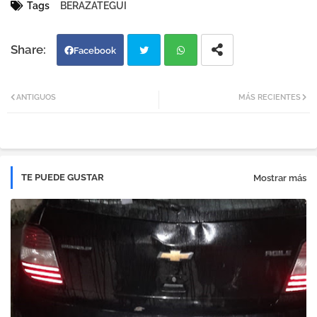
Tags
BERAZATEGUI
Facebook
Twi
Wh
ANTIGUOS
MÁS RECIENTES
tter
atsa
pp
TE PUEDE GUSTAR
Mostrar más