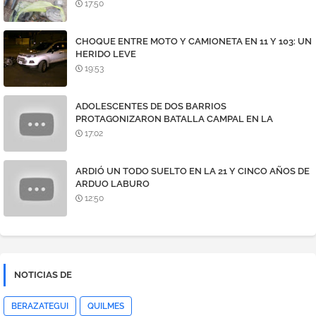
MEDIDORES
17:50
CHOQUE ENTRE MOTO Y CAMIONETA EN 11 Y 103: UN
HERIDO LEVE
19:53
ADOLESCENTES DE DOS BARRIOS
PROTAGONIZARON BATALLA CAMPAL EN LA
AVENIDA 7
17:02
ARDIÓ UN TODO SUELTO EN LA 21 Y CINCO AÑOS DE
ARDUO LABURO
12:50
NOTICIAS DE
BERAZATEGUI
QUILMES