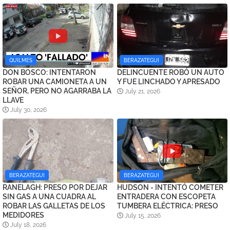
QUILMES
BERAZATEGUI
DON BOSCO: INTENTARON
DELINCUENTE ROBÓ UN AUTO
ROBAR UNA CAMIONETA A UN
Y FUE LINCHADO Y APRESADO
SEÑOR, PERO NO AGARRABA LA
July 21, 2026
LLAVE
July 30, 2026
BERAZATEGUI
BERAZATEGUI
RANELAGH: PRESO POR DEJAR
HUDSON - INTENTÓ COMETER
SIN GAS A UNA CUADRA AL
ENTRADERA CON ESCOPETA
ROBAR LAS GALLETAS DE LOS
TUMBERA ELÉCTRICA: PRESO
MEDIDORES
July 15, 2026
July 18, 2026