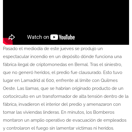
Pasado el mediodía de este jueves se produjo un
espectacular incendio en un depósito dónde funciona una
fábrica ilegal de criptomonedas en Bernal. Tras el siniestro,
que no generó heridos, el predio fue clausurado. Esto tuvo
lugar en Lamadrid al 600, enfrente al límite con Quilmes
Oeste. Las llamas, que se habrían originado producto de un
cortocircuito en un transformador de alta tensión dentro de la
fábrica, invadieron el interior del predio y amenazaron con
tomar las viviendas linderas. En minutos, los Bomberos
montaron un amplio operativo de evacuación de empleados
y controlaron el fuego sin lamentar víctimas ni heridos.