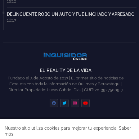
12:10
DELINCUENTE ROBÓ UN AUTO Y FUE LINCHADO Y APRESADO
16:17
EL REALITY DE LA VIDA
Fundado el 3 de Agosto de 2017 | El primer sitio de noticias de
Ezpeleta con toda la información de Quilmes y Berazategui |
Director Propietario: Lucas Gabriel Díaz | CUIT: 20-39275009-7
INICIO
QUILMES
BERAZATEGUI
COLABORAR
Nuestro sitio utiliza cookies para mejorar tu experiencia.
Saber
CONTACTO
más