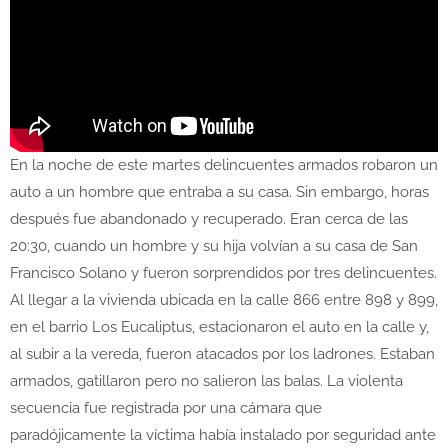
En la noche de este martes delincuentes armados robaron un
auto a un hombre que entraba a su casa. Sin embargo, horas
después fue abandonado y recuperado. Eran cerca de las
20:30, cuando un hombre y su hija volvían a su casa de San
Francisco Solano y fueron sorprendidos por tres delincuentes.
Al llegar a la vivienda ubicada en la calle 866 entre 898 y 899,
en el barrio Los Eucaliptus, estacionaron el auto en la calle y,
al subir a la vereda, fueron atacados por los ladrones. Estaban
armados, gatillaron pero no salieron las balas. La violenta
secuencia fue registrada por una cámara que
paradójicamente la víctima había instalado por seguridad ante