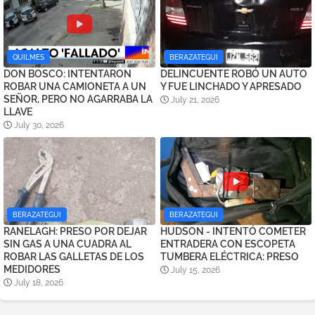
QUILMES
BERAZATEGUI
DON BOSCO: INTENTARON
DELINCUENTE ROBÓ UN AUTO
ROBAR UNA CAMIONETA A UN
Y FUE LINCHADO Y APRESADO
SEÑOR, PERO NO AGARRABA LA
July 21, 2026
LLAVE
July 30, 2026
BERAZATEGUI
BERAZATEGUI
RANELAGH: PRESO POR DEJAR
HUDSON - INTENTÓ COMETER
SIN GAS A UNA CUADRA AL
ENTRADERA CON ESCOPETA
ROBAR LAS GALLETAS DE LOS
TUMBERA ELÉCTRICA: PRESO
MEDIDORES
July 15, 2026
July 18, 2026