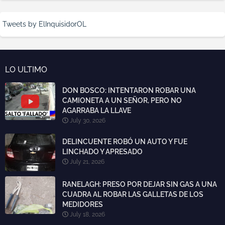
Tweets by ElInquisidorOL
LO ULTIMO
DON BOSCO: INTENTARON ROBAR UNA
CAMIONETA A UN SEÑOR, PERO NO
AGARRABA LA LLAVE
July 30, 2026
DELINCUENTE ROBÓ UN AUTO Y FUE
LINCHADO Y APRESADO
July 21, 2026
RANELAGH: PRESO POR DEJAR SIN GAS A UNA
CUADRA AL ROBAR LAS GALLETAS DE LOS
MEDIDORES
July 18, 2026