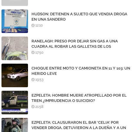
HUDSON: DETIENEN A SUJETO QUE VENDIA DROGA
EN UNA SANDERO
12:10
RANELAGH: PRESO POR DEJAR SIN GAS A UNA
CUADRA AL ROBAR LAS GALLETAS DE LOS
MEDIDORES
17:50
CHOQUE ENTRE MOTO Y CAMIONETA EN 11 Y 103: UN
HERIDO LEVE
19:53
EZPELETA: HOMBRE MUERE ATROPELLADO POR EL
TREN ¿IMPRUDENCIA O SUICIDIO?
21:58
EZPELETA: CLAUSURARON EL BAR 'CELIA' POR
VENDER DROGA. DETUVIERON A LA DUEÑA Y A UN