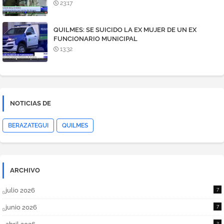
DEALER
23:17
QUILMES: SE SUICIDO LA EX MUJER DE UN EX
FUNCIONARIO MUNICIPAL
13:32
NOTICIAS DE
BERAZATEGUI
QUILMES
ARCHIVO
julio 2026
7
junio 2026
7
2