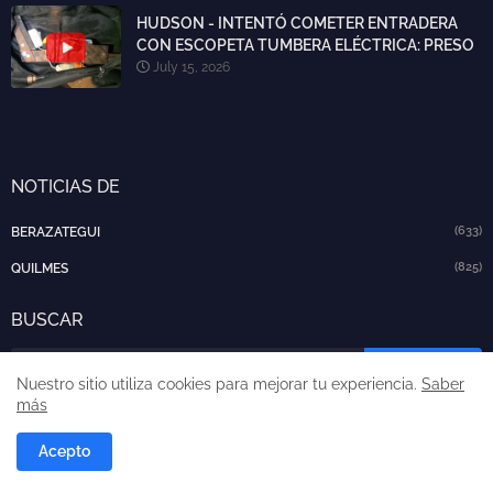
HUDSON - INTENTÓ COMETER ENTRADERA
CON ESCOPETA TUMBERA ELÉCTRICA: PRESO
July 15, 2026
NOTICIAS DE
(633)
BERAZATEGUI
(825)
QUILMES
BUSCAR
Nuestro sitio utiliza cookies para mejorar tu experiencia.
Saber
más
Acepto
DESTACADO