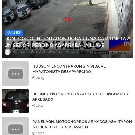
QUILMES
DON BOSCO: INTENTARON ROBAR UNA CAMIONETA A
UN SEÑOR, PERO NO AGARRABA LA LLAVE
EL INQUISIDOR ONLINE
14:08
HUDSON: ENCONTRARON SIN VIDA AL
MARATONISTA DESAPARECIDO
20:19
DELINCUENTE ROBÓ UN AUTO Y FUE LINCHADO Y
APRESADO
16:17
RANELAGH: MOTOCHORROS ARMADOS ASALTARON
A CLIENTES DE UN ALMACÉN
19:52