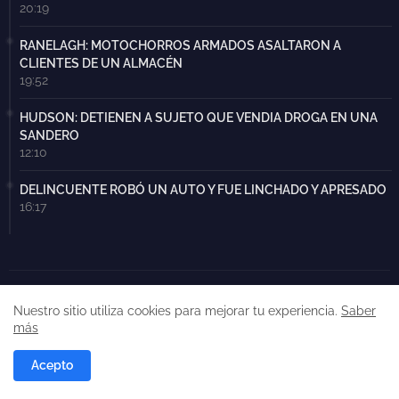
20:19
RANELAGH: MOTOCHORROS ARMADOS ASALTARON A
CLIENTES DE UN ALMACÉN
19:52
HUDSON: DETIENEN A SUJETO QUE VENDIA DROGA EN UNA
SANDERO
12:10
DELINCUENTE ROBÓ UN AUTO Y FUE LINCHADO Y APRESADO
16:17
Nuestro sitio utiliza cookies para mejorar tu experiencia.
Saber
más
EL REALITY DE LA VIDA
Acepto
Fundado el 3 de Agosto de 2017 | El primer sitio de noticias de
Ezpeleta con toda la información de Quilmes y Berazategui |