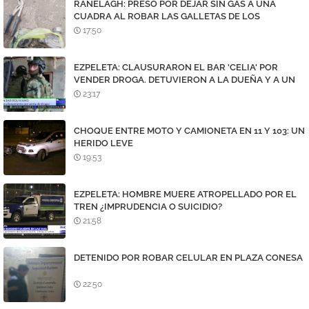
RANELAGH: PRESO POR DEJAR SIN GAS A UNA
CUADRA AL ROBAR LAS GALLETAS DE LOS
MEDIDORES
17:50
EZPELETA: CLAUSURARON EL BAR 'CELIA' POR
VENDER DROGA. DETUVIERON A LA DUEÑA Y A UN
DEALER
23:17
CHOQUE ENTRE MOTO Y CAMIONETA EN 11 Y 103: UN
HERIDO LEVE
19:53
EZPELETA: HOMBRE MUERE ATROPELLADO POR EL
TREN ¿IMPRUDENCIA O SUICIDIO?
21:58
DETENIDO POR ROBAR CELULAR EN PLAZA CONESA
22:50